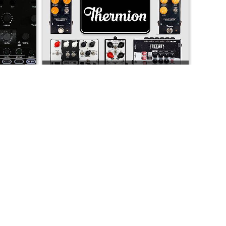
presentati in questo sito sono registrati dai legittimi
ndi riferirsi sempre ai siti web dei rispettivi
I PRODOTTI THERMION SONO DISTRIBUITI IN
SONICWARE
ITALIA DA SOUND WAVE DISTRIBUTION
 IBRIDI
RELOOP PTB-2 – IL NUOVO MIXER COMPATTO
PER DJ