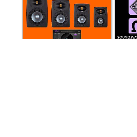
Copyright © 2024 Soundwave Distribution Srl - P.I. 
proprietari. Nomi e caratteristiche sono citati solamente
costruttori.
SOUND WAVE
PRODOTTI 
EVE AUDIO: OFFERTA PER IL 15° ANNIVERSARIO
TECHNOLOG
SONTRONICS ZETA: IL NUOVISSIMO MICROFONO
SOUND WAV
JFET DA STUDIO AD ALTE PRESTAZIONI
DISTRIBUTO