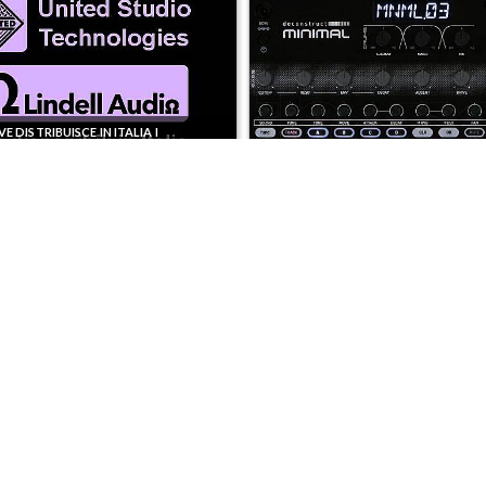
04167210261 |
COOKIES POLICY
| Tutti i marchi, i prodotti e i nomi 
 al fine descrittivo e possono variare senza obbligo di preavviso, qui
 DISTRIBUISCE IN ITALIA I
LINDELL AUDIO E UNITED STUDIO
IES.
NUOVO DECONSTRUCT MINIMAL BY 
E DISTRIBUTION È IL NUOVO
I NUOVI SINTETIZZATORI ALGORITMICI
RE DEI PRODOTTI ALESIS IN ITALIA
ASM LEVIASYNTH!