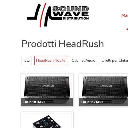
Mar
Prodotti HeadRush
Tutti
HeadRush Novità
Cabinet Audio
Effetti per Chita
FRFR-108 MK II
FRFR-112 MK II