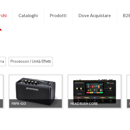
chi
Cataloghi
Prodotti
Dove Acquistare
B2
rra
Processori / Unità Effetti
FRFR-GO
HEADRUSH CORE