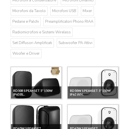
Microfoni a Condensatore
Microfoni Dinamici
Microfoni da Tavolo
Microfoni USB
Mixer
Pedane e Palchi
Preamplificatori Phono RIAA
Radiomicrofoni e Sistemi Wireless
Set Diffusori Amplificati
Subwoofer PA Attivi
Woofer e Driver
BD50B SPEAKSET 5″150W
BD50W SPEAKSET 5″150W
IP65 BL.
IP65 WH.
BD65W SPEAKSET
BD65W SPEAKSET