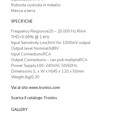
Robusta custodia in metallo
Messa a terra
SPECIFICHE
Frequency Response20 – 20.000 Hz RIAA
THD<0.08% @ 1 kHz
Input Sensitivity Line3mV for 1000mV output
Output level Nominal0dBV
Input ConnectionsRCA
Output Connections – can pick multipleRCA
Power Supply100-240VAC 50/60Hz
Dimensions (L x W x H)45 x 120 x 50mm
Weight (kg)0,30
Vai al sito www.tronios.com
Scarica il catalogo Tronios
GALLERY