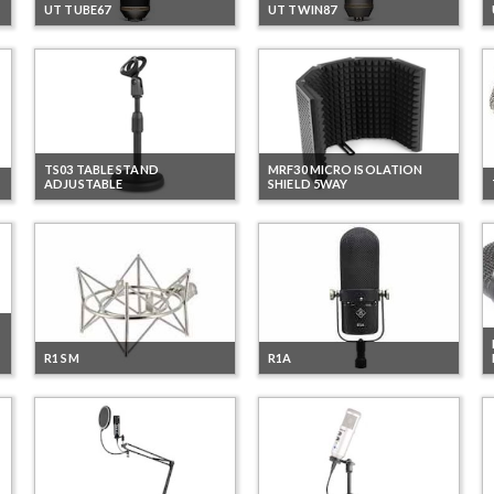
UT TUBE67
UT TWIN87
TS03 TABLE STAND
MRF30 MICRO ISOLATION
ADJUSTABLE
SHIELD 5WAY
R1 SM
R1A