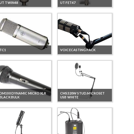
UT TWIN48
UT FET47
TC1
VOICECASTING PACK
DM100 DYNAMIC MICRO XLR
CMS320W STUD.MICROSET
BLACK BULK
USB WHITE