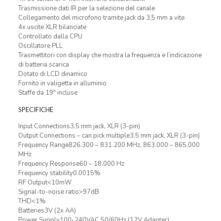
Trasmissione dati IR per la selezione del canale
Collegamento del microfono tramite jack da 3,5 mm a vite
4x uscite XLR bilanciate
Controllato dalla CPU
Oscillatore PLL
Trasmettitori con display che mostra la frequenza e l’indicazione
di batteria scarica
Dotato di LCD dinamico
Fornito in valigetta in alluminio
Staffe da 19″ incluse
SPECIFICHE
Input Connections3.5 mm jack, XLR (3-pin)
Output Connections – can pick multiple3.5 mm jack, XLR (3-pin)
Frequency Range826.300 – 831.200 MHz, 863.000 – 865.000
MHz
Frequency Response60 – 18.000 Hz
Frequency stability0.0015%
RF Output<10mW
Signal-to-noise ratio>97dB
THD<1%
Batteries3V (2x AA)
Power Supply100-240VAC 50/60Hz (12V Adapter)