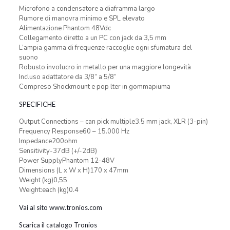
Microfono a condensatore a diaframma largo
Rumore di manovra minimo e SPL elevato
Alimentazione Phantom 48Vdc
Collegamento diretto a un PC con jack da 3,5 mm
L’ampia gamma di frequenze raccoglie ogni sfumatura del
suono
Robusto involucro in metallo per una maggiore longevità
Incluso adattatore da 3/8” a 5/8”
Compreso Shockmount e pop lter in gommapiuma
SPECIFICHE
Output Connections – can pick multiple3.5 mm jack, XLR (3-pin)
Frequency Response60 – 15.000 Hz
Impedance200ohm
Sensitivity-37dB (+/-2dB)
Power SupplyPhantom 12-48V
Dimensions (L x W x H)170 x 47mm
Weight (kg)0,55
Weight:each (kg)0.4
Vai al sito www.tronios.com
Scarica il catalogo Tronios