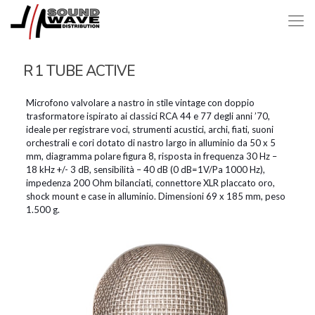
R 1 TUBE ACTIVE
Microfono valvolare a nastro in stile vintage con doppio
trasformatore ispirato ai classici RCA 44 e 77 degli anni ’70,
ideale per registrare voci, strumenti acustici, archi, fiati, suoni
orchestrali e cori dotato di nastro largo in alluminio da 50 x 5
mm, diagramma polare figura 8, risposta in frequenza 30 Hz –
18 kHz +/- 3 dB, sensibilità – 40 dB (0 dB=1V/Pa 1000 Hz),
impedenza 200 Ohm bilanciati, connettore XLR placcato oro,
shock mount e case in alluminio. Dimensioni 69 x 185 mm, peso
1.500 g.