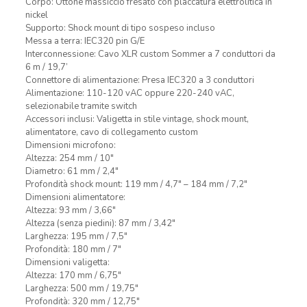
Corpo: Ottone massiccio fresato con placcatura elettrolitica in
nickel
Supporto: Shock mount di tipo sospeso incluso
Messa a terra: IEC320 pin G/E
Interconnessione: Cavo XLR custom Sommer a 7 conduttori da
6 m / 19,7’
Connettore di alimentazione: Presa IEC320 a 3 conduttori
Alimentazione: 110-120 vAC oppure 220-240 vAC,
selezionabile tramite switch
Accessori inclusi: Valigetta in stile vintage, shock mount,
alimentatore, cavo di collegamento custom
Dimensioni microfono:
Altezza: 254 mm / 10″
Diametro: 61 mm / 2,4″
Profondità shock mount: 119 mm / 4,7″ – 184 mm / 7,2″
Dimensioni alimentatore:
Altezza: 93 mm / 3,66″
Altezza (senza piedini): 87 mm / 3,42″
Larghezza: 195 mm / 7,5″
Profondità: 180 mm / 7″
Dimensioni valigetta:
Altezza: 170 mm / 6,75″
Larghezza: 500 mm / 19,75″
Profondità: 320 mm / 12,75″