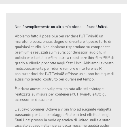
Non è semplicemente un altro microfono — è uno United.
Abbiamo fatto il possibile per rendere l’UT Twin48 un
microfono eccezionale, degno di diventare il pezzo forte di
qualsiasi studio. Non abbiamo risparmiato su componenti
premium e realizzati su misura: condensatori audiofili in
polistirene, tantalio e film, oltre a resistenze thin-film PRP di
grado audiofilo prodotte negli Stati Uniti. Abbiamo lavorato
meticolosamente per ridurre rumore e interferenze RFI,
assicurandoci che l’UT Twin48 offrisse un suono boutique di
altissimo livello, costruito per durare nel tempo.
È inclusa anche una valigetta ispirata allo stile vintage,
realizzata su misura per contenere l’UT Twin48 e tutti gli
accessori in dotazione.
Dal cavo Sommer Octave a 7 pin fino all’elegante valigetta,
passando per l’assemblaggio finale e i test effettuati negli
Stati Uniti presso la sede operativa di United, nulla è stato
lasciato al caso nella ricerca della massima qualità audio