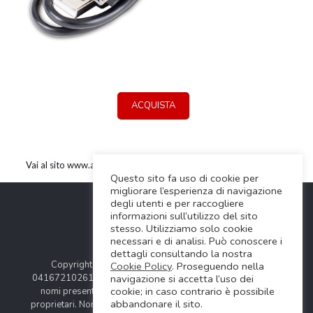
ACQUISTA
Vai al sito www.apogeedigital.com
Questo sito fa uso di cookie per
migliorare l’esperienza di navigazione
degli utenti e per raccogliere
informazioni sull’utilizzo del sito
stesso. Utilizziamo solo cookie
necessari e di analisi. Può conoscere i
dettagli consultando la nostra
Copyright © 2024 Soundwave Distribution Srl - P.I.
Cookie Policy
. Proseguendo nella
navigazione si accetta l’uso dei
04167210261 |
COOKIES POLICY
| Tutti i marchi, i prodotti e i
cookie; in caso contrario è possibile
nomi presentati in questo sito sono registrati dai legittimi
abbandonare il sito.
proprietari. Nomi e caratteristiche sono citati solamente al fine