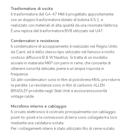
Trasformatore di uscita
Il trasformatore del GA-47 MkII è progettato appositamente
con un doppio trasformatore dotato di bobina 6.5:1, e
realizzato con materiali di alta qualità da una rinomata fabbrica.
È una replica del trasformatore BV8 utilizzato nel U47.
Condensatori e resistenze
Il condensatore di accoppiamento è realizzato nel Regno Unito
da Ciarit, ed è dello stesso tipo utilizzato nel famoso e molto
costoso diffusore B & W Nautilus. Si tratta di un modello
assiale in materiale MKP con perni in rame, che consente di
ottenere sonorità delicate, piene e un’ampia risposta in
frequenza.
Gli altri condensatori sono in film di polistirene MIAL pre ridurre
le perdite. Le resistenze sono in film di carbonio ALLEN
BRADLEY prodotte negli Stati Uniti e assicuranosonorità
vintage calde.
Microfono interno e cablaggio
Il circuito elettronico è costruito principalmente con cablaggio
point-to-point e le connessioni di terra sono collegate tra loro
mediante una saldatura isolata.
Per i collegamenti interni è stato utilizzato filo di rame isolato