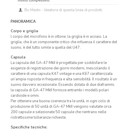
Bo Medin - Ideatore di questa linea di prodotti
PANORAMICA
Corpo e griglia
l corpo del microfono è in ottone, la griglia è in acciaio. La
griglia, che è un componente critico che influenza il carattere del
suono, è del tutto simile a quella del U47.
Capsula
La capsula del GA-47 MkII è progettata per soddisfare le
esigenze di registrazione dei giorni moderni, mescolando il
carattere di una capsula K47 vintage e una K67 caratterizzata
un’ampia risposta in frequenza e alta sensibilità. Il risultato è un
suono davvero eccezionale. Essendo dotata di due diaframmi,
la capsula di GA-47 MkII fornisce entrambi i modelli polari
cardioide e omni.
Per ottenere una buona coerenza tra le unità, in ogni ciclo di
produzione di 50 unità di GA-47 MkII vengono valutate circa
200 capsule e selezionate 50 capsule che rientrano nelle
ristrettissime tolleranze richieste.
Specifiche tecniche: