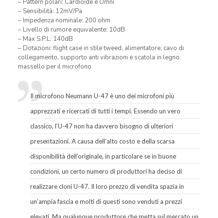
– Pattern polari: Cardioide e Omni
– Sensibilità: 12mV/Pa
– Impedenza nominale: 200 ohm
– Livello di rumore equivalente: 10dB
– Max S.P.L: 140dB
– Dotazioni: flight case in stile tweed, alimentatore, cavo di
collegamento, supporto anti vibrazioni e scatola in legno
massello per il microfono
Il microfono Neumann U-47 è uno dei microfoni più
apprezzati e ricercati di tutti i tempi. Essendo un vero
classico, l’U-47 non ha davvero bisogno di ulteriori
presentazioni. A causa dell’alto costo e della scarsa
disponibilità dell’originale, in particolare se in buone
condizioni, un certo numero di produttori ha deciso di
realizzare cloni U-47. Il loro prezzo di vendita spazia in
un’ampia fascia e molti di questi sono venduti a prezzi
elevati. Ma qualunque produttore che metta sul mercato un