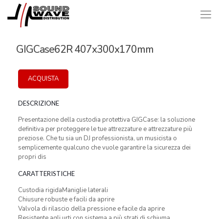
GIGCase62R 407x300x170mm
ACQUISTA
DESCRIZIONE
Presentazione della custodia protettiva GIGCase: la soluzione
definitiva per proteggere le tue attrezzature e attrezzature più
preziose. Che tu sia un DJ professionista, un musicista o
semplicemente qualcuno che vuole garantire la sicurezza dei
propri dis
CARATTERISTICHE
Custodia rigidaManiglie laterali
Chiusure robuste e facili da aprire
Valvola di rilascio della pressione e facile da aprire
Resistente agli urti con sistema a più strati di schiuma