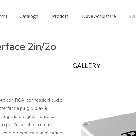
chi
Cataloghi
Prodotti
Dove Acquistare
B2
rface 2in/2o
GALLERY
out con RCA, connessioni audio
terfaccia plug & play è
logiche e digitali senza la
to per l’uso sul palco e in
razione domestica e applicazioni