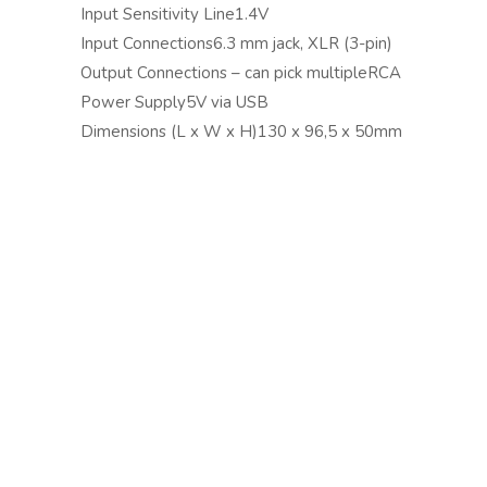
Input Sensitivity Line1.4V
Copyright © 2024 Soundwave Distribution Srl - P.I. 
Input Connections6.3 mm jack, XLR (3-pin)
proprietari. Nomi e caratteristiche sono citati solamente
Output Connections – can pick multipleRCA
costruttori.
Power Supply5V via USB
Dimensions (L x W x H)130 x 96,5 x 50mm
Weight (kg)0,44
Vai al sito www.tronios.com
Scarica il catalogo Tronios