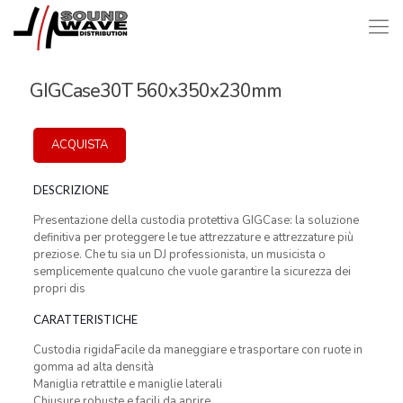
GIGCase30T 560x350x230mm
ACQUISTA
DESCRIZIONE
Presentazione della custodia protettiva GIGCase: la soluzione
definitiva per proteggere le tue attrezzature e attrezzature più
preziose. Che tu sia un DJ professionista, un musicista o
semplicemente qualcuno che vuole garantire la sicurezza dei
propri dis
CARATTERISTICHE
Custodia rigidaFacile da maneggiare e trasportare con ruote in
gomma ad alta densità
Maniglia retrattile e maniglie laterali
Chiusure robuste e facili da aprire