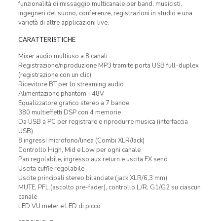
funzionalità di missaggio multicanale per band, musicisti,
ingegneri del suono, conferenze, registrazioni in studio e una
varietà di altre applicazioni live.
CARATTERISTICHE
Mixer audio multiuso a 8 canali
Registrazione/riproduzione MP3 tramite porta USB full-duplex
(registrazione con un clic)
Ricevitore BT per lo streaming audio
Alimentazione phantom +48V
Equalizzatore grafico stereo a 7 bande
380 multieffetti DSP con 4 memorie
Da USB a PC per registrare e riprodurre musica (interfaccia
USB)
8 ingressi microfono/linea (Combi XLR/Jack)
Controllo High, Mid e Low per ogni canale
Pan regolabile, ingresso aux return e uscita FX send
Uscita cuffie regolabile
Uscite principali stereo bilanciate (jack XLR/6,3 mm)
MUTE, PFL (ascolto pre-fader), controllo L/R, G1/G2 su ciascun
canale
LED VU meter e LED di picco