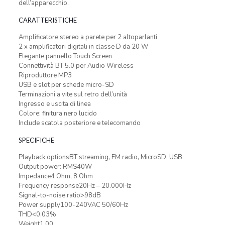
dell’apparecchio.
CARATTERISTICHE
Amplificatore stereo a parete per 2 altoparlanti
2 x amplificatori digitali in classe D da 20 W
Elegante pannello Touch Screen
Connettività BT 5.0 per Audio Wireless
Riproduttore MP3
USB e slot per schede micro-SD
Terminazioni a vite sul retro dell’unità
Ingresso e uscita di linea
Colore: finitura nero lucido
Include scatola posteriore e telecomando
SPECIFICHE
Playback optionsBT streaming, FM radio, MicroSD, USB
Output power: RMS40W
Impedance4 Ohm, 8 Ohm
Frequency response20Hz – 20.000Hz
Signal-to-noise ratio>98dB
Power supply100-240VAC 50/60Hz
THD<0.03%
Weight1,00