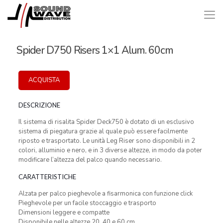
Spider D750 Risers 1×1 Alum. 60cm
ACQUISTA
DESCRIZIONE
Il sistema di risalita Spider Deck750 è dotato di un esclusivo
sistema di piegatura grazie al quale può essere facilmente
riposto e trasportato. Le unità Leg Riser sono disponibili in 2
colori, alluminio e nero, e in 3 diverse altezze, in modo da poter
modificare l’altezza del palco quando necessario.
CARATTERISTICHE
Alzata per palco pieghevole a fisarmonica con funzione click
Pieghevole per un facile stoccaggio e trasporto
Dimensioni leggere e compatte
Disponibile nelle altezze 20, 40 e 60 cm