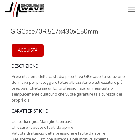
GIGCase70R 517x430x150mm
ACQUISTA
DESCRIZIONE
Presentazione della custodia protettiva GIGCase: la soluzione
definitiva per proteggere le tue attrezzature e attrezzature più
preziose. Che tu sia un DJ professionista, un musicista o
semplicemente qualcuno che vuole garantire la sicurezza dei
propri dis
CARATTERISTICHE
Custodia rigidaManiglie laterali<
Chiusure robuste e facili da aprire
Valvola di rilascio della pressione e facile da aprire
Resistente agli urti con sistema a più strati di schiuma