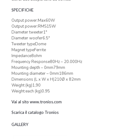
SPECIFICHE
Output power:Max60W
Output power:RMS15W
Diameter tweeter1″
Diameter woofer6.5″
Tweeter typeDome
Magnet typeFerrite
Impedance8ohm
Frequency Response80Hz – 20.000Hz
Mounting depth – 0mm79mm
Mounting diameter – 0mm186mm
Dimensions (L x W x H)210Ø x 82mm
Weight (kg)1,90
Weight:each (kg)0.95
Vai al sito www.tronios.com
Scarica il catalogo Tronios
GALLERY