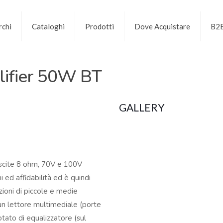
chi
Cataloghi
Prodotti
Dove Acquistare
B2
ifier 50W BT
GALLERY
uscite 8 ohm, 70V e 100V
i ed affidabilità ed è quindi
ioni di piccole e medie
un lettore multimediale (porte
tato di equalizzatore (sul