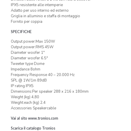
IPX5 resistente alle intemperie
Adatto per uso interno ed esterno
Griglia in alluminio e staffa di montaggio
Fornito per coppia
SPECIFICHE
Output power:Max 150W
Output power:RMS 45W
Diameter woofer 1″
Diameter woofer 6.5″
Tweeter type Dome
Impedance 8ohm
Frequency Response 40 – 20.000 Hz
SPL @ 1W/1m 89dB
IP rating IPX5
Dimensions:Per speaker 288 x 216 x 180mm
Weight (kg) 4,80
Weight:each (kg) 2.4
Accessories Speakercable
Vai al sito www.tronios.com
Scarica il catalogo Tronios