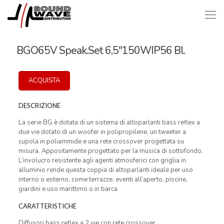
BGO65V Speak.Set 6,5″150WIP56 Bl.
ACQUISTA
DESCRIZIONE
La serie BG è dotata di un sistema di altoparlanti bass reflex a
due vie dotato di un woofer in polipropilene, un tweeter a
cupola in poliammide e una rete crossover progettata su
misura. Appositamente progettato per la musica di sottofondo.
L’involucro resistente agli agenti atmosferici con griglia in
alluminio rende questa coppia di altoparlanti ideale per uso
interno o esterno, come terrazze, eventi all’aperto, piscine,
giardini e uso marittimo o in barca
CARATTERISTICHE
Diffusori bass reflex a 2 vie con rete crossover