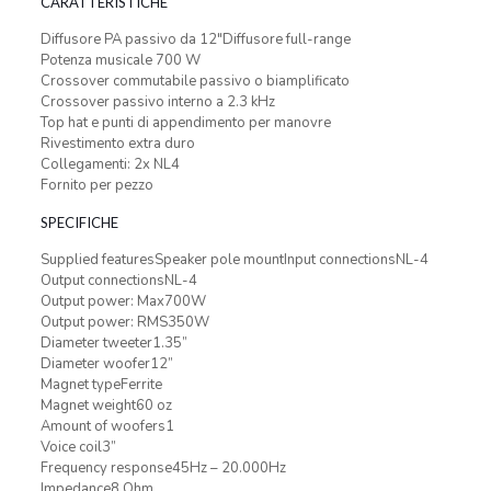
CARATTERISTICHE
Diffusore PA passivo da 12″Diffusore full-range
Potenza musicale 700 W
Crossover commutabile passivo o biamplificato
Crossover passivo interno a 2.3 kHz
Top hat e punti di appendimento per manovre
Rivestimento extra duro
Collegamenti: 2x NL4
Fornito per pezzo
SPECIFICHE
Supplied featuresSpeaker pole mountInput connectionsNL-4
Output connectionsNL-4
Output power: Max700W
Output power: RMS350W
Diameter tweeter1.35”
Diameter woofer12”
Magnet typeFerrite
Magnet weight60 oz
Amount of woofers1
Voice coil3”
Frequency response45Hz – 20.000Hz
Impedance8 Ohm