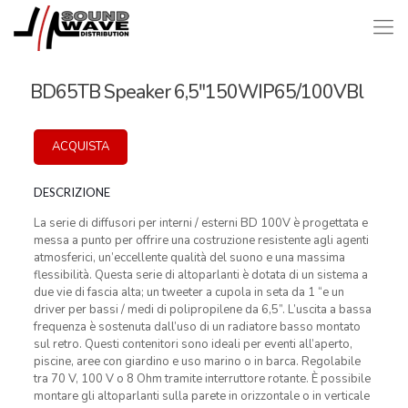
BD65TB Speaker 6,5″150WIP65/100VBl
ACQUISTA
DESCRIZIONE
La serie di diffusori per interni / esterni BD 100V è progettata e
messa a punto per offrire una costruzione resistente agli agenti
atmosferici, un’eccellente qualità del suono e una massima
flessibilità. Questa serie di altoparlanti è dotata di un sistema a
due vie di fascia alta; un tweeter a cupola in seta da 1 “e un
driver per bassi / medi di polipropilene da 6,5”. L’uscita a bassa
frequenza è sostenuta dall’uso di un radiatore basso montato
sul retro. Questi contenitori sono ideali per eventi all’aperto,
piscine, aree con giardino e uso marino o in barca. Regolabile
tra 70 V, 100 V o 8 Ohm tramite interruttore rotante. È possibile
montare gli altoparlanti sulla parete in orizzontale o in verticale