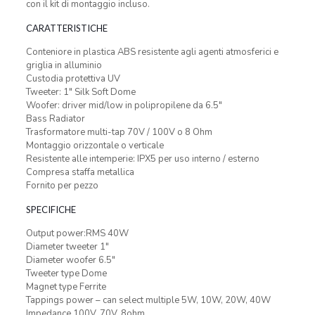
con il kit di montaggio incluso.
CARATTERISTICHE
Conteniore in plastica ABS resistente agli agenti atmosferici e
griglia in alluminio
Custodia protettiva UV
Tweeter: 1″ Silk Soft Dome
Woofer: driver mid/low in polipropilene da 6.5″
Bass Radiator
Trasformatore multi-tap 70V / 100V o 8 Ohm
Montaggio orizzontale o verticale
Resistente alle intemperie: IPX5 per uso interno / esterno
Compresa staffa metallica
Fornito per pezzo
SPECIFICHE
Output power:RMS 40W
Diameter tweeter 1″
Diameter woofer 6.5″
Tweeter type Dome
Magnet type Ferrite
Tappings power – can select multiple 5W, 10W, 20W, 40W
Impedance 100V, 70V, 8ohm