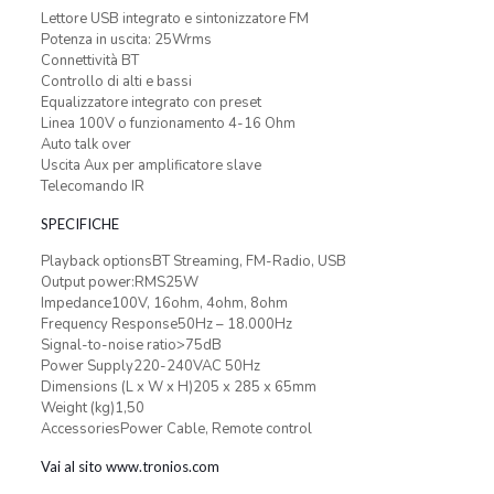
Lettore USB integrato e sintonizzatore FM
Potenza in uscita: 25Wrms
Connettività BT
Controllo di alti e bassi
Equalizzatore integrato con preset
Linea 100V o funzionamento 4-16 Ohm
Auto talk over
Uscita Aux per amplificatore slave
Telecomando IR
SPECIFICHE
Playback optionsBT Streaming, FM-Radio, USB
Output power:RMS25W
Impedance100V, 16ohm, 4ohm, 8ohm
Frequency Response50Hz – 18.000Hz
Signal-to-noise ratio>75dB
Power Supply220-240VAC 50Hz
Dimensions (L x W x H)205 x 285 x 65mm
Weight (kg)1,50
AccessoriesPower Cable, Remote control
Vai al sito www.tronios.com