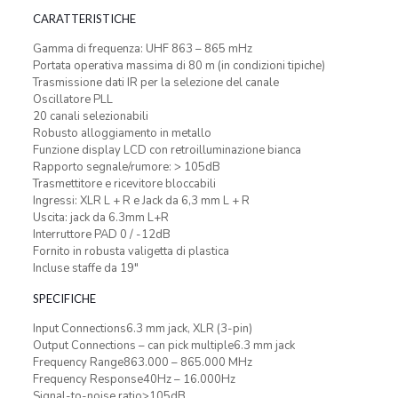
CARATTERISTICHE
Gamma di frequenza: UHF 863 – 865 mHz
Portata operativa massima di 80 m (in condizioni tipiche)
Trasmissione dati IR per la selezione del canale
Oscillatore PLL
20 canali selezionabili
Robusto alloggiamento in metallo
Funzione display LCD con retroilluminazione bianca
Rapporto segnale/rumore: > 105dB
Trasmettitore e ricevitore bloccabili
Ingressi: XLR L + R e Jack da 6,3 mm L + R
Uscita: jack da 6.3mm L+R
Interruttore PAD 0 / -12dB
Fornito in robusta valigetta di plastica
Incluse staffe da 19″
SPECIFICHE
Input Connections6.3 mm jack, XLR (3-pin)
Output Connections – can pick multiple6.3 mm jack
Frequency Range863.000 – 865.000 MHz
Frequency Response40Hz – 16.000Hz
Signal-to-noise ratio>105dB