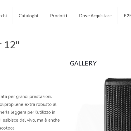
chi
Cataloghi
Prodotti
Dove Acquistare
B2
 12″
GALLERY
zzata per grandi prestazioni.
olipropilene extra robusto al
rla leggera per l’utilizzo in
si esibisce dal vivo, ma è anche
iscoteca.