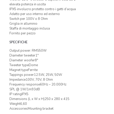
elevata potenza in uscita
IPX5 involucro protetto contro i getti d’acqua
Adatto per uso interno ed esterno
Switch per 100V o 8 Ohm
Griglia in alluminio
Staffa di montaggio inclusa
Fornito per pezzo
SPECIFICHE
Output power: RMS50W
Diameter tweeter1″
Diameter woofer8″
Tweeter typeDome
Magnet typeFerrite
Tappings power12.5W, 25W, 50W
Impedance100V, 70V, 8 Ohm
Frequency response60Hz – 20.000Hz
SPL @ 1W/1m93dB
IP ratingIPX5
Dimensions (L x W x H)250 x 280 x 415
Weight6,60
AccessoriesMounting bracket