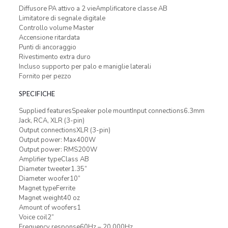
Diffusore PA attivo a 2 vieAmplificatore classe AB
Limitatore di segnale digitale
Controllo volume Master
Accensione ritardata
Punti di ancoraggio
Rivestimento extra duro
Incluso supporto per palo e maniglie laterali
Fornito per pezzo
SPECIFICHE
Supplied featuresSpeaker pole mountInput connections6.3mm
Jack, RCA, XLR (3-pin)
Output connectionsXLR (3-pin)
Output power: Max400W
Output power: RMS200W
Amplifier typeClass AB
Diameter tweeter1.35”
Diameter woofer10”
Magnet typeFerrite
Magnet weight40 oz
Amount of woofers1
Voice coil2”
Frequency response60Hz – 20.000Hz