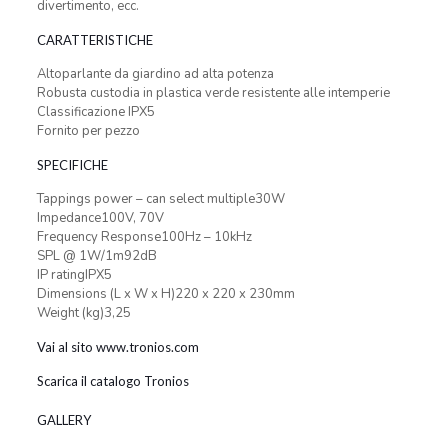
divertimento, ecc.
CARATTERISTICHE
Altoparlante da giardino ad alta potenza
Robusta custodia in plastica verde resistente alle intemperie
Classificazione IPX5
Fornito per pezzo
SPECIFICHE
Tappings power – can select multiple30W
Impedance100V, 70V
Frequency Response100Hz – 10kHz
SPL @ 1W/1m92dB
IP ratingIPX5
Dimensions (L x W x H)220 x 220 x 230mm
Weight (kg)3,25
Vai al sito www.tronios.com
Scarica il catalogo Tronios
GALLERY