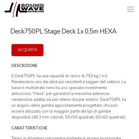
Deck750PL Stage Deck 1x 0,5m HEXA
ACQUISTA
DESCRIZIONE
Il Deck750PL ha una capacità di carico di 750 kg / m2.
Rendendolo uno dei deck più resistenti e leggeri del settore. La
base in multistrato nero ha uno speciale rivestimento
antiscivolo “Hexa” per garantire la massima aderenza,
rendendola adatta sia per interni che per esterni. Deck750PL ha
un angolo delle gambe appositamente progettato che può
essere utilizzato con la maggior parte dei tipi di gambe
disponibili (48,3 mm rotondi, 50×50 quadrati, 60×60 quadrati)
CARATTERISTICHE
Telaio in alluminio con piastra portante in acciaio incorporata