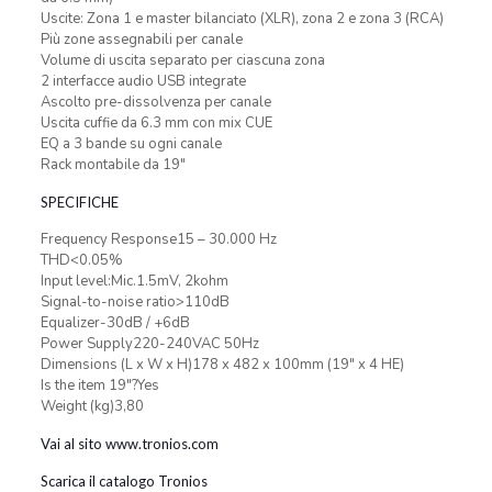
Uscite: Zona 1 e master bilanciato (XLR), zona 2 e zona 3 (RCA)
Più zone assegnabili per canale
Volume di uscita separato per ciascuna zona
2 interfacce audio USB integrate
Ascolto pre-dissolvenza per canale
Uscita cuffie da 6.3 mm con mix CUE
EQ a 3 bande su ogni canale
Rack montabile da 19″
SPECIFICHE
Frequency Response15 – 30.000 Hz
THD<0.05%
Input level:Mic.1.5mV, 2kohm
Signal-to-noise ratio>110dB
Equalizer-30dB / +6dB
Power Supply220-240VAC 50Hz
Dimensions (L x W x H)178 x 482 x 100mm (19″ x 4 HE)
Is the item 19″?Yes
Weight (kg)3,80
Vai al sito www.tronios.com
Scarica il catalogo Tronios