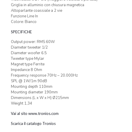
Griglia in alluminio con chiusura magnetica
Altoparlante coassiale a 2 vie
Funzione Line In
Colore: Bianco
SPECIFICHE
Output power: RMS 60W
Diameter tweeter 1/2
Diameter woofer 6.5
Tweeter type Mylar
Magnet type Ferrite
Impedance 8 Ohm
Frequency response 70Hz – 20.000Hz
SPL @ 1W/1m 90dB
Mounting depth 110mm
Mounting diameter 190mm
Dimensions (L x W x H) Ø215mm
Weight 1,34
Vai al sito www.tronios.com
Scarica il catalogo Tronios