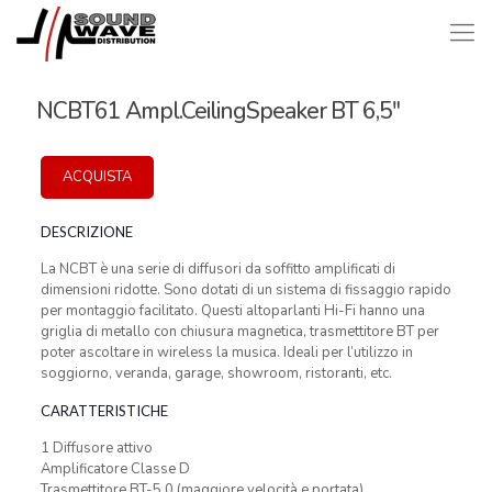
NCBT61 Ampl.CeilingSpeaker BT 6,5″
ACQUISTA
DESCRIZIONE
La NCBT è una serie di diffusori da soffitto amplificati di
dimensioni ridotte. Sono dotati di un sistema di fissaggio rapido
per montaggio facilitato. Questi altoparlanti Hi-Fi hanno una
griglia di metallo con chiusura magnetica, trasmettitore BT per
poter ascoltare in wireless la musica. Ideali per l’utilizzo in
soggiorno, veranda, garage, showroom, ristoranti, etc.
CARATTERISTICHE
1 Diffusore attivo
Amplificatore Classe D
Trasmettitore BT-5.0 (maggiore velocità e portata)