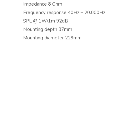
Impedance 8 Ohm
Copyright © 2024 Soundwave Distribution Srl - P.I. 
Frequency response 40Hz – 20.000Hz
proprietari. Nomi e caratteristiche sono citati solamente
SPL @ 1W/1m 92dB
costruttori.
Mounting depth 87mm
Mounting diameter 229mm
Dimensions (L x W x H) Ø254mm
Weight 1,25
Vai al sito www.tronios.com
Scarica il catalogo Tronios