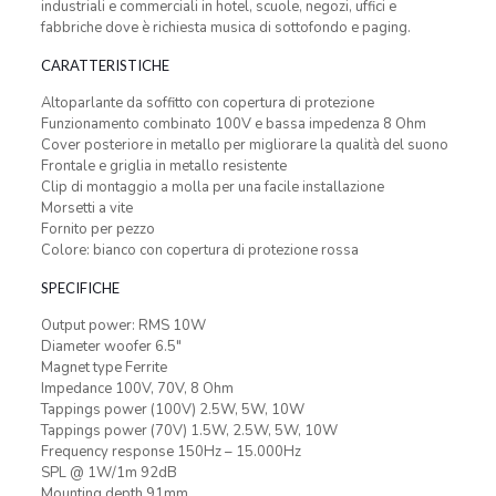
industriali e commerciali in hotel, scuole, negozi, uffici e
fabbriche dove è richiesta musica di sottofondo e paging.
CARATTERISTICHE
Altoparlante da soffitto con copertura di protezione
Funzionamento combinato 100V e bassa impedenza 8 Ohm
Cover posteriore in metallo per migliorare la qualità del suono
Frontale e griglia in metallo resistente
Clip di montaggio a molla per una facile installazione
Morsetti a vite
Fornito per pezzo
Colore: bianco con copertura di protezione rossa
SPECIFICHE
Output power: RMS 10W
Diameter woofer 6.5″
Magnet type Ferrite
Impedance 100V, 70V, 8 Ohm
Tappings power (100V) 2.5W, 5W, 10W
Tappings power (70V) 1.5W, 2.5W, 5W, 10W
Frequency response 150Hz – 15.000Hz
SPL @ 1W/1m 92dB
Mounting depth 91mm