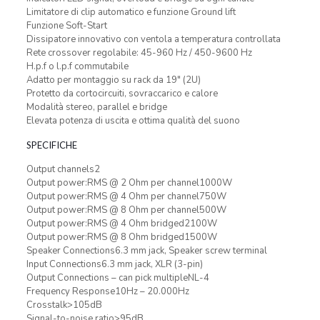
Limitatore di clip automatico e funzione Ground lift
Funzione Soft-Start
Dissipatore innovativo con ventola a temperatura controllata
Rete crossover regolabile: 45-960 Hz / 450-9600 Hz
H.p.f o l.p.f commutabile
Adatto per montaggio su rack da 19″ (2U)
Protetto da cortocircuiti, sovraccarico e calore
Modalità stereo, parallel e bridge
Elevata potenza di uscita e ottima qualità del suono
SPECIFICHE
Output channels2
Output power:RMS @ 2 Ohm per channel1000W
Output power:RMS @ 4 Ohm per channel750W
Output power:RMS @ 8 Ohm per channel500W
Output power:RMS @ 4 Ohm bridged2100W
Output power:RMS @ 8 Ohm bridged1500W
Speaker Connections6.3 mm jack, Speaker screw terminal
Input Connections6.3 mm jack, XLR (3-pin)
Output Connections – can pick multipleNL-4
Frequency Response10Hz – 20.000Hz
Crosstalk>105dB
Signal-to-noise ratio>95dB