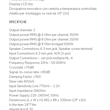
Display LCD blu
Dissipatore innovativo con ventole a temperatura controllata
Adatto per montaggio su rack da 19″ (2U)
SPECIFICHE
Output channels 2
Output power:RMS @ 4 Ohm per channel 250W
Output power:RMS @ 8 Ohm per channel 150W
Output power:RMS @ 8 Ohm bridged 500W
Speaker Connections 6.3 mm jack, Speaker screw terminal
Input Connections 6.3 mm jack, XLR (3-pin)
Output Connections – can pick multiple NL-4
Frequency Response 10Hz – 50.000Hz
Crosstalk >70dB
Signal-to-noise ratio >90dB
Damping Factor >350
Slew rate 40V/uS
Input Sensitivity Line 775mV – 1.2V
Input impedance 20kOhm
Power Supply 220-240VAC 50Hz
Dimensions (L x W x H) 482 x 88 x 330mm (19″ x2U)
Is the item 19″? Yes
Weight (kg) 8,30