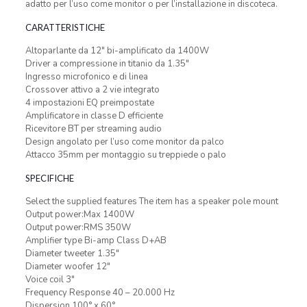
adatto per l’uso come monitor o per l’installazione in discoteca.
CARATTERISTICHE
Altoparlante da 12″ bi-amplificato da 1400W
Driver a compressione in titanio da 1.35″
Ingresso microfonico e di linea
Crossover attivo a 2 vie integrato
4 impostazioni EQ preimpostate
Amplificatore in classe D efficiente
Ricevitore BT per streaming audio
Design angolato per l’uso come monitor da palco
Attacco 35mm per montaggio su treppiede o palo
SPECIFICHE
Select the supplied features The item has a speaker pole mount
Output power:Max 1400W
Output power:RMS 350W
Amplifier type Bi-amp Class D+AB
Diameter tweeter 1.35″
Diameter woofer 12″
Voice coil 3″
Frequency Response 40 – 20.000 Hz
Dispersion 100° x 60°