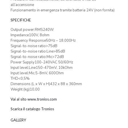
all’accensione
Funzionamento in emergenza tramite batteria 24V (non fornita)
SPECIFICHE
Output power:RMS240W
Impedance100V, 8ohm
Frequency Response50Hz – 18.000Hz
Signal-to-noise ratio>75dB
Signal-to-noise ratio:Line>85dB
Signal-to-noise ratio:Mic>72dB
Power Supply100-240VAC 50/60Hz
Input level:Line150-470mV, 10kOhm
Input level:Mic.5-8mV, 600Ohm
THD<0,5%
Dimensions (L x W x H)432 x 88 x 360mm
Weight (kg)10,00
Vai al sito www.tronios.com
Scarica il catalogo Tronios
GALLERY