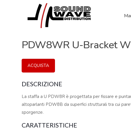
Mar
PDW8WR U-Bracket Wh
ACQUISTA
DESCRIZIONE
La staffa a U PDW8R è progettata per fissare e puntar
altoparlanti PDW8B da superfici strutturali tra cui pareti
sporgenze.
CARATTERISTICHE