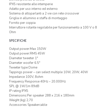
IPX5 resistente alle intemperie
Adatto per uso interno ed esterno
Sistema di altoparlanti a 2 vie con rete crossover
Griglia in alluminio e staffa di montaggio
Fornito per coppia
Interruttore rotante regolabile per funzionamento a 100 V o 8
Ohm
SPECIFICHE
Output power:Max 150W
Output power:RMS 45W
Diameter tweeter 1″
Diameter woofer 6.5″
Tweeter type Dome
Tappings power – can select multiple 10W, 20W, 40W
Impedance 100V, 8ohm
Frequency Response 40Hz – 20.000Hz
SPL @ 1W/1m 89dB
IP rating IPX5
Dimensions:Per speaker 288 x 216 x 180mm
Weight (kg) 2,70
Accessories Speakercable