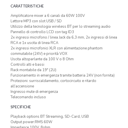
CARATTERISTICHE
Amplificatore mixer a 6 canali da 60W 100V
Lettore MP3 con slot USB / SD
Utilizzo della tecnologia wireless BT per lo streaming audio
Pannello di controllo LCD con tag ID3
2x ingressi microfono / linea Jack da 6,3 mm, 2x ingressi di linea
RCA e 1x uscita di linea RCA
2x ingressi microfonici XLR con alimentazione phantom
commutabile (24V) e priorità VOX
Uscita altoparlante da 100 V o 8 Ohm
Controlli alti e bassi
Rack montabile da 19″ (2U)
Funzionamento in emergenza tramite batteria 24V (non fornita)
Protezioni: surriscaldamento, cortocircuito e ritardo
all’accensione
Ingresso mute di emergenza
Telecomando incluso
SPECIFICHE
Playback options BT Streaming, SD-Card, USB
Output power:RMS 60W
Impedance 100V, 8ohm