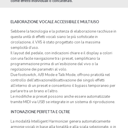
come effetti individuali o concatenati.
ELABORAZIONE VOCALE ACCESSIBILE E MULTIUSO
Sebbene la tecnologia e la potenza di elaborazione racchiuse in
questa unità di effetti vocali siano le più sofisticate in
circolazione, il VX5 è stato progettato con la massima
semplicità d’uso.
Il layout del pedale, con indicazioni chiare e il display a colori
con una facile navigazione tra i preset, semplificano la
programmazione prima di un’esibizione dal vivo o la
regolazione dei parametri al volo.
Due footswitch, A/B Mode e Talk Mode, offrono praticità nel
controllo dell’attivazione/disattivazione dei singoli effetti
all’interno di un preset e consentono il bypass temporaneo per
parlare tra un brano e l’altro.
Le modifiche ai preset possono anche essere automatizzate
tramite MIDI via USB se integrate in un sistema di riproduzione.
INTONAZIONE PERFETTA E OLTRE
La modalità Intelligent Harmonizer genera automaticamente
armonie vocali in base alla tonalità e alla scala selezionate, o in