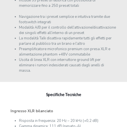
Include 99 preset di fabbrica con possibilità di
memorizzare fino a 250 preset totali
Navigazione tra i preset semplice e intuitiva tramite due
footswitch integrati
Modalità A/B per il controllo dell’attivazione/disattivazione
dei singoli effetti all’interno di un preset
La modalità Talk disattiva rapidamente tutti gli effetti per
parlare al pubblico tra un brano e l’altro
Preamplificatore microfonico premium con presa XLR e
alimentazione phantom +48V commutabile
Uscita di linea XLR con interruttore ground lift per
eliminare i rumori indesiderati causati dagli anelli di
massa.
Specifiche Tecniche
Ingresso XLR bilanciato
Risposta in frequenza: 20 Hz – 20 kHz (+0,2 dB)
Gamma dinamica: 111 dB (pesato-A)