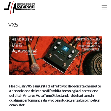
VX5
HeadRush VX5 è un’unità di effetti vocali dedicata che mette
a disposizione dei cantanti l’ambita tecnologia di correzione
del pitch Antares AutoTune®, lo standard del settore, in
qualsiasi performance dal vivo o in studio, senza bisogno di un
computer.