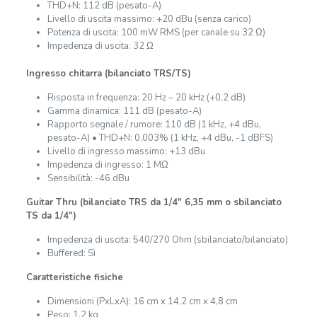
THD+N: 112 dB (pesato-A)
Livello di uscita massimo: +20 dBu (senza carico)
Potenza di uscita: 100 mW RMS (per canale su 32 Ω)
Impedenza di uscita: 32 Ω
Ingresso chitarra (bilanciato TRS/TS)
Risposta in frequenza: 20 Hz – 20 kHz (+0,2 dB)
Gamma dinamica: 111 dB (pesato-A)
Rapporto segnale / rumore: 110 dB (1 kHz, +4 dBu,
pesato-A) • THD+N: 0,003% (1 kHz, +4 dBu, -1 dBFS)
Livello di ingresso massimo: +13 dBu
Impedenza di ingresso: 1 MΩ
Sensibilità: -46 dBu
Guitar Thru (bilanciato TRS da 1/4″ 6,35 mm o sbilanciato
TS da 1/4″)
Impedenza di uscita: 540/270 Ohm (sbilanciato/bilanciato)
Buffered: Sì
Caratteristiche fisiche
Dimensioni (PxLxA): 16 cm x 14,2 cm x 4,8 cm
Peso: 1,2 kg