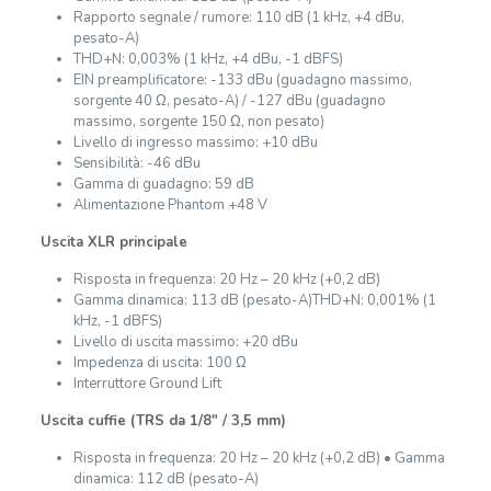
Rapporto segnale / rumore: 110 dB (1 kHz, +4 dBu,
pesato-A)
THD+N: 0,003% (1 kHz, +4 dBu, -1 dBFS)
EIN preamplificatore: -133 dBu (guadagno massimo,
sorgente 40 Ω, pesato-A) / -127 dBu (guadagno
massimo, sorgente 150 Ω, non pesato)
Livello di ingresso massimo: +10 dBu
Sensibilità: -46 dBu
Gamma di guadagno: 59 dB
Alimentazione Phantom +48 V
Uscita XLR principale
Risposta in frequenza: 20 Hz – 20 kHz (+0,2 dB)
Gamma dinamica: 113 dB (pesato-A)THD+N: 0,001% (1
kHz, -1 dBFS)
Livello di uscita massimo: +20 dBu
Impedenza di uscita: 100 Ω
Interruttore Ground Lift
Uscita cuffie (TRS da 1/8″ / 3,5 mm)
Risposta in frequenza: 20 Hz – 20 kHz (+0,2 dB) • Gamma
dinamica: 112 dB (pesato-A)