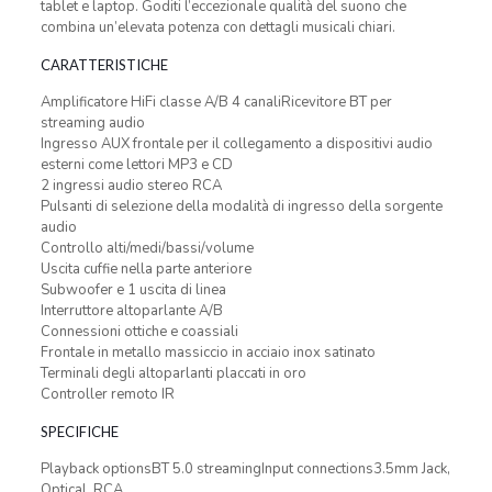
tablet e laptop. Goditi l’eccezionale qualità del suono che
combina un’elevata potenza con dettagli musicali chiari.
CARATTERISTICHE
Amplificatore HiFi classe A/B 4 canaliRicevitore BT per
streaming audio
Ingresso AUX frontale per il collegamento a dispositivi audio
esterni come lettori MP3 e CD
2 ingressi audio stereo RCA
Pulsanti di selezione della modalità di ingresso della sorgente
audio
Controllo alti/medi/bassi/volume
Uscita cuffie nella parte anteriore
Subwoofer e 1 uscita di linea
Interruttore altoparlante A/B
Connessioni ottiche e coassiali
Frontale in metallo massiccio in acciaio inox satinato
Terminali degli altoparlanti placcati in oro
Controller remoto IR
SPECIFICHE
Playback optionsBT 5.0 streamingInput connections3.5mm Jack,
Optical, RCA