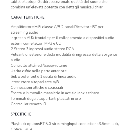
tablet e laptop. Goditi l’eccezionale qualità del suono che
combina un’elevata potenza con dettagli musicali chiari.
CARATTERISTICHE
Amplificatore HiFi classe A/B 2 canaliRicevitore BT per
streaming audio
Ingresso AUX frontale per il collegamento a dispositivi audio
esterni come lettori MP3 e CD
2 Stereo 3 ingressi audio stereo RCA
Pulsanti di selezione della modalità di ingresso della sorgente
audio
Controllo alti/medi/bassi/volume
Uscita cuffie nella parte anteriore
Subwoofer out e 1 uscita di linea audio
Interruttore altoparlante A/B
Connessioni ottiche e coassiali
Frontale in metallo massiccio in acciaio inox satinato
Terminali degli altoparlanti placcati in oro
Controller remoto IR
SPECIFICHE
Playback optionsBT 5.0 streamingInput connections3.5mm Jack,
Optical, RCA