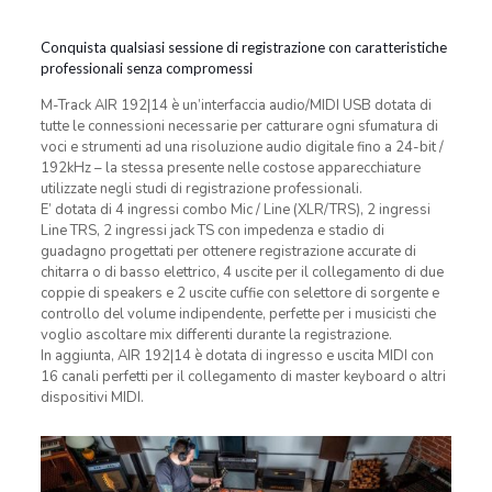
Conquista qualsiasi sessione di registrazione con caratteristiche
professionali senza compromessi
M-Track AIR 192|14 è un’interfaccia audio/MIDI USB dotata di
tutte le connessioni necessarie per catturare ogni sfumatura di
voci e strumenti ad una risoluzione audio digitale fino a 24-bit /
192kHz – la stessa presente nelle costose apparecchiature
utilizzate negli studi di registrazione professionali.
E’ dotata di 4 ingressi combo Mic / Line (XLR/TRS), 2 ingressi
Line TRS, 2 ingressi jack TS con impedenza e stadio di
guadagno progettati per ottenere registrazione accurate di
chitarra o di basso elettrico, 4 uscite per il collegamento di due
coppie di speakers e 2 uscite cuffie con selettore di sorgente e
controllo del volume indipendente, perfette per i musicisti che
voglio ascoltare mix differenti durante la registrazione.
In aggiunta, AIR 192|14 è dotata di ingresso e uscita MIDI con
16 canali perfetti per il collegamento di master keyboard o altri
dispositivi MIDI.