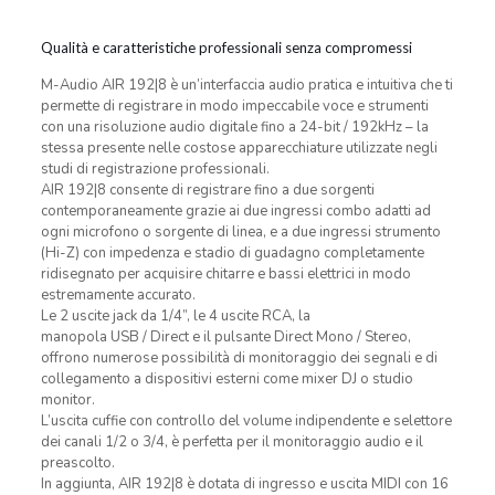
Qualità e caratteristiche professionali senza compromessi
M-Audio AIR 192|8 è un’interfaccia audio pratica e intuitiva che ti
permette di registrare in modo impeccabile voce e strumenti
con una risoluzione audio digitale fino a 24-bit / 192kHz – la
stessa presente nelle costose apparecchiature utilizzate negli
studi di registrazione professionali.
AIR 192|8 consente di registrare fino a due sorgenti
contemporaneamente grazie ai due ingressi combo adatti ad
ogni microfono o sorgente di linea, e a due ingressi strumento
(Hi-Z) con impedenza e stadio di guadagno completamente
ridisegnato per acquisire chitarre e bassi elettrici in modo
estremamente accurato.
Le 2 uscite jack da 1/4”, le 4 uscite RCA, la
manopola USB / Direct e il pulsante Direct Mono / Stereo,
offrono numerose possibilità di monitoraggio dei segnali e di
collegamento a dispositivi esterni come mixer DJ o studio
monitor.
L’uscita cuffie con controllo del volume indipendente e selettore
dei canali 1/2 o 3/4, è perfetta per il monitoraggio audio e il
preascolto.
In aggiunta, AIR 192|8 è dotata di ingresso e uscita MIDI con 16