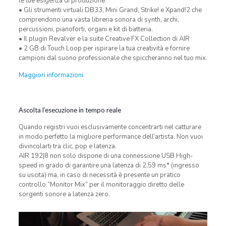
le tue esigenza di produzione.
• Gli strumenti virtuali DB33, Mini Grand, Strike! e Xpand!2 che
comprendono una vasta libreria sonora di synth, archi,
percussioni, pianoforti, organi e kit di batteria.
• Il plugin Revalver e la suite Creative FX Collection di AIR
• 2 GB di Touch Loop per ispirare la tua creatività e fornire
campioni dal suono professionale che spiccheranno nel tuo mix.
Maggiori informazioni.
Ascolta l’esecuzione in tempo reale
Quando registri vuoi esclusivamente concentrarti nel catturare
in modo perfetto la migliore performance dell’artista. Non vuoi
divincolarti tra clic, pop e latenza.
AIR 192|8 non solo dispone di una connessione USB High-
speed in grado di garantire una latenza di 2,59 ms* (ingresso
su uscita) ma, in caso di necessità è presente un pratico
controllo “Monitor Mix” per il monitoraggio diretto delle
sorgenti sonore a latenza zero.