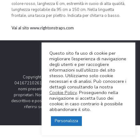
colore rosso, larghezza 6 cm, estremità in cuoio di alta qualità,
lunghezza regolabile da 95 cm a 150 cm. Nella linguetta
frontale, una tasca per plettro. Indicata per chitarra o basso.
Vai al sito www.rightonstraps.com
Questo sito fa uso di cookie per
migliorare l’esperienza di navigazione
degli utenti e per raccogliere
informazioni sull’utilizzo del sito
stesso. Utilizziamo solo cookie
Copyright © 2024 Soundwave Distribution Srl - P.I.
necessari e di analisi. Può conoscere i
04167210261 |
COOKIES POLICY
| Tutti i marchi, i prodotti e i
dettagli consultando la nostra
nomi presentati in questo sito sono registrati dai legittimi
Cookie Policy
. Proseguendo nella
proprietari. Nomi e caratteristiche sono citati solamente al fine
navigazione si accetta l’uso dei
descrittivo e possono variare senza obbligo di preavviso, quindi
cookie; in caso contrario è possibile
riferirsi sempre ai siti web dei rispettivi costruttori.
abbandonare il sito.
Personalizza