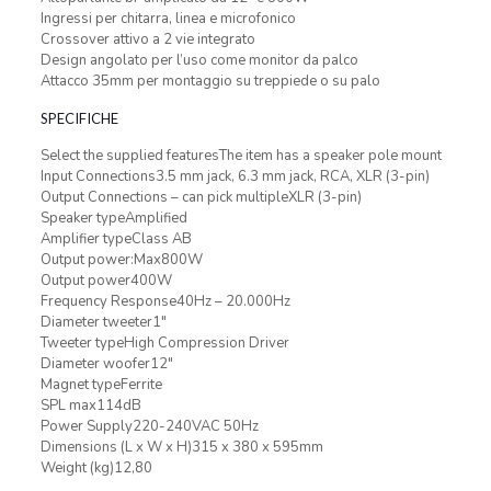
Ingressi per chitarra, linea e microfonico
Crossover attivo a 2 vie integrato
Design angolato per l’uso come monitor da palco
Attacco 35mm per montaggio su treppiede o su palo
SPECIFICHE
Select the supplied featuresThe item has a speaker pole mount
Input Connections3.5 mm jack, 6.3 mm jack, RCA, XLR (3-pin)
Output Connections – can pick multipleXLR (3-pin)
Speaker typeAmplified
Amplifier typeClass AB
Output power:Max800W
Output power400W
Frequency Response40Hz – 20.000Hz
Diameter tweeter1″
Tweeter typeHigh Compression Driver
Diameter woofer12″
Magnet typeFerrite
SPL max114dB
Power Supply220-240VAC 50Hz
Dimensions (L x W x H)315 x 380 x 595mm
Weight (kg)12,80