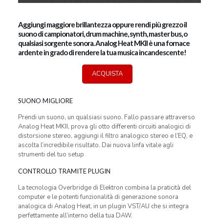
Aggiungi maggiore brillantezza oppure rendi più grezzo il
suono di campionatori, drum machine, synth, master bus, o
qualsiasi sorgente sonora. Analog Heat MKII è una fornace
ardente in grado di rendere la tua musica incandescente!
ACQUISTA
SUONO MIGLIORE
Prendi un suono, un qualsiasi suono. Fallo passare attraverso
Analog Heat MKII, prova gli otto differenti circuiti analogici di
distorsione stereo, aggiungi il filtro analogico stereo e l’EQ, e
ascolta l’incredibile risultato. Dai nuova linfa vitale agli
strumenti del tuo setup
CONTROLLO TRAMITE PLUGIN
La tecnologia Overbridge di Elektron combina la praticità del
computer e le potenti funzionalità di generazione sonora
analogica di Analog Heat, in un plugin VST/AU che si integra
perfettamente all’interno della tua DAW.