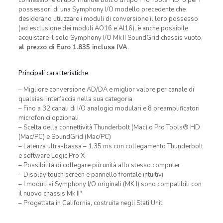
possessori di una Symphony I/O modello precedente che
desiderano utilizzare i moduli di conversione il loro possesso
(ad esclusione dei moduli AO16 e AI16), è anche possibile
acquistare il solo Symphony I/O Mk II SoundGrid chassis vuoto,
al prezzo di Euro 1.835 inclusa IVA
.
Principali caratteristiche
– Migliore conversione AD/DA e miglior valore per canale di
qualsiasi interfaccia nella sua categoria
– Fino a 32 canali di I/O analogici modulari e 8 preamplificatori
microfonici opzionali
– Scelta della connettività Thunderbolt (Mac) o Pro Tools® HD
(Mac/PC) e SoundGrid (Mac/PC)
– Latenza ultra-bassa – 1,35 ms con collegamento Thunderbolt
e software Logic Pro X
– Possibilità di collegare più unità allo stesso computer
– Display touch screen e pannello frontale intuitivi
– I moduli si Symphony I/O originali (MK I) sono compatibili con
il nuovo chassis Mk II*
– Progettata in California, costruita negli Stati Uniti